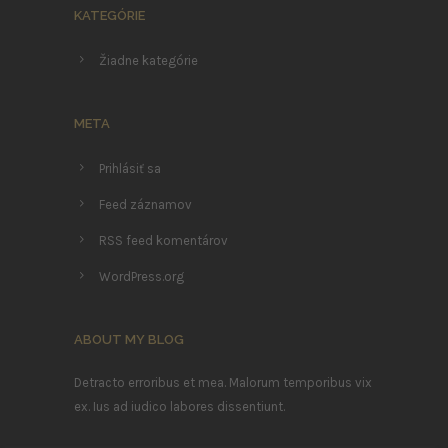
KATEGÓRIE
Žiadne kategórie
META
Prihlásiť sa
Feed záznamov
RSS feed komentárov
WordPress.org
ABOUT MY BLOG
Detracto erroribus et mea. Malorum temporibus vix
ex. Ius ad iudico labores dissentiunt.