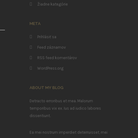
Žiadne kategórie
META
Prihlásiť sa
Feed záznamov
RSS feed komentárov
WordPress.org
ABOUT MY BLOG
Detracto erroribus et mea. Malorum
temporibus vix ex. Ius ad iudico labores
dissentiunt.
Ea mei nostrum imperdiet deterruisset, mei