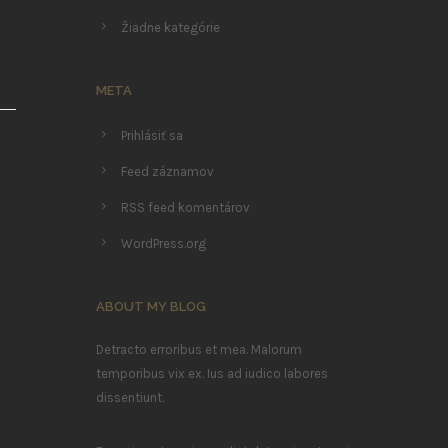
Žiadne kategórie
META
Prihlásiť sa
Feed záznamov
RSS feed komentárov
WordPress.org
ABOUT MY BLOG
Detracto erroribus et mea. Malorum
temporibus vix ex. Ius ad iudico labores
dissentiunt.