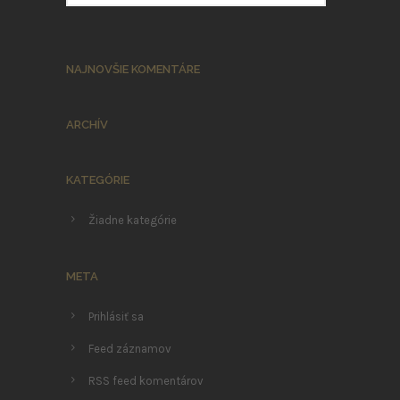
NAJNOVŠIE KOMENTÁRE
ARCHÍV
KATEGÓRIE
Žiadne kategórie
META
Prihlásiť sa
Feed záznamov
RSS feed komentárov