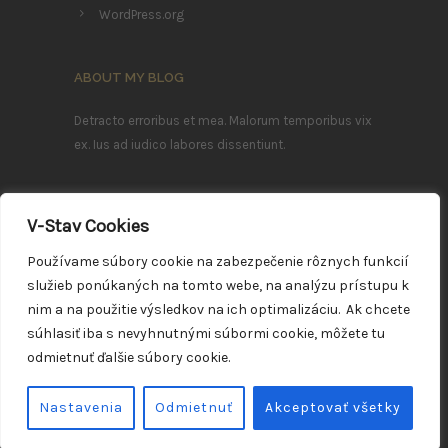
WordPress.org
ABOUT MY BLOG
Detracto erroribus et mea. Malorum temporibus vix
ex. Ius ad iudico labores dissentiunt.
Ea mei nostrum imperdiet deterruisset, mei ludus
efficiendi ei. Sea summo mazim ex, ea errem
V-Stav Cookies
eleifend definitionem vim.
Používame súbory cookie na zabezpečenie rôznych funkcií
služieb ponúkaných na tomto webe, na analýzu prístupu k
FOLLOW ME
nim a na použitie výsledkov na ich optimalizáciu. Ak chcete
súhlasiť iba s nevyhnutnými súbormi cookie, môžete tu
odmietnuť ďalšie súbory cookie.
Nastavenia
Odmietnuť
Akceptovať všetky