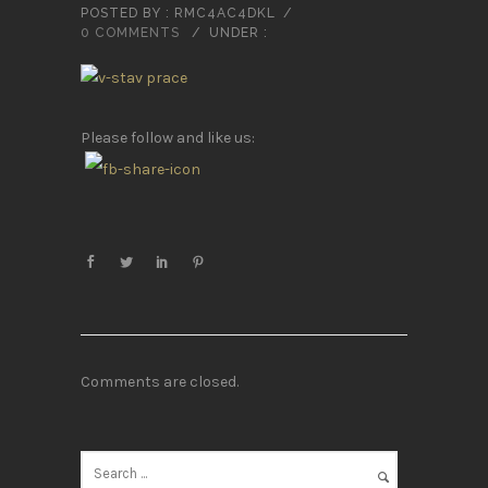
POSTED BY : RMC4AC4DKL
/
0 COMMENTS
/
UNDER :
Please follow and like us:
Comments are closed.