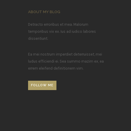
ABOUT MY BLOG
Detracto erroribus et mea. Malorum
temporibus vix ex. Ius ad iudico labores
dissentiunt.
Ea mei nostrum imperdiet deterruisset, mei
ludus efficiendi ei. Sea summo mazim ex, ea
errem eleifend definitionem vim.
FOLLOW ME