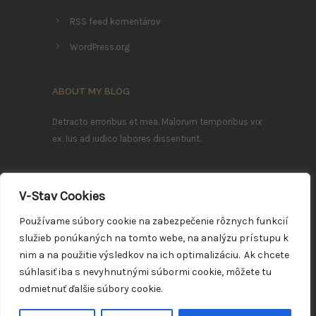
RSS feed komentárov
WordPress.org
ABOUT MY BLOG
Detracto erroribus et mea. Malorum temporibus vix
ex. Ius ad iudico labores dissentiunt.
Ea mei nostrum imperdiet deterruisset, mei ludus
V-Stav Cookies
efficiendi ei. Sea summo mazim ex, ea errem
eleifend definitionem vim.
Používame súbory cookie na zabezpečenie rôznych funkcií
služieb ponúkaných na tomto webe, na analýzu prístupu k
FOLLOW ME
nim a na použitie výsledkov na ich optimalizáciu. Ak chcete
súhlasiť iba s nevyhnutnými súbormi cookie, môžete tu
odmietnuť ďalšie súbory cookie.