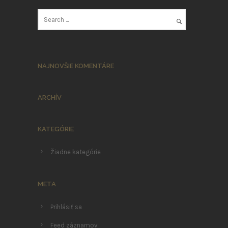
NAJNOVŠIE KOMENTÁRE
ARCHÍV
KATEGÓRIE
Žiadne kategórie
META
Prihlásiť sa
Feed záznamov