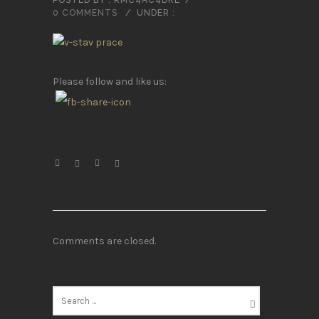
POSTED BY : RMC4AC4DKL
/
0 COMMENTS
/
UNDER :
Please follow and like us:
Comments are closed.