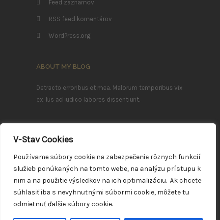
Feed záznamov
RSS feed komentárov
WordPress.org
ABOUT MY BLOG
Detracto erroribus et mea. Malorum temporibus vix
ex. Ius ad iudico labores dissentiunt.
Ea mei nostrum imperdiet deterruisset, mei ludus
V-Stav Cookies
efficiendi ei. Sea summo mazim ex, ea errem
eleifend definitionem vim.
Používame súbory cookie na zabezpečenie rôznych funkcií
služieb ponúkaných na tomto webe, na analýzu prístupu k
FOLLOW ME
nim a na použitie výsledkov na ich optimalizáciu. Ak chcete
súhlasiť iba s nevyhnutnými súbormi cookie, môžete tu
odmietnuť ďalšie súbory cookie.