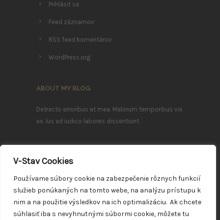
Prihlásiť sa
Feed záznamov
RSS feed komentárov
WordPress.org
ABOUT MY BLOG
Detracto erroribus et mea. Malorum temporibus vix
ex. Ius ad iudico labores dissentiunt.
Ea mei nostrum imperdiet deterruisset, mei ludus
efficiendi ei. Sea summo mazim ex, ea errem
V-Stav Cookies
eleifend definitionem vim.
Používame súbory cookie na zabezpečenie rôznych funkcií
služieb ponúkaných na tomto webe, na analýzu prístupu k
FOLLOW ME
nim a na použitie výsledkov na ich optimalizáciu. Ak chcete
súhlasiť iba s nevyhnutnými súbormi cookie, môžete tu