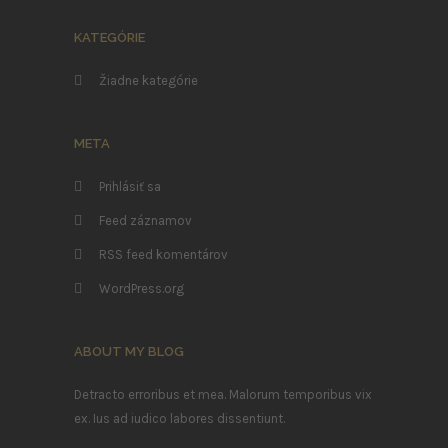
KATEGÓRIE
Žiadne kategórie
META
Prihlásiť sa
Feed záznamov
RSS feed komentárov
WordPress.org
ABOUT MY BLOG
Detracto erroribus et mea. Malorum temporibus vix
ex. Ius ad iudico labores dissentiunt.