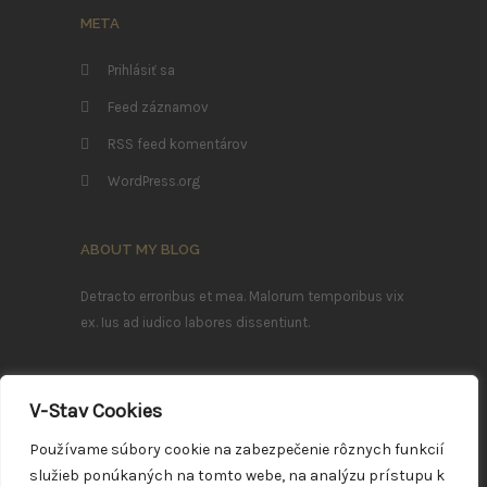
META
Prihlásiť sa
Feed záznamov
RSS feed komentárov
WordPress.org
ABOUT MY BLOG
Detracto erroribus et mea. Malorum temporibus vix
ex. Ius ad iudico labores dissentiunt.
Ea mei nostrum imperdiet deterruisset, mei ludus
efficiendi ei. Sea summo mazim ex, ea errem
V-Stav Cookies
eleifend definitionem vim.
Používame súbory cookie na zabezpečenie rôznych funkcií
služieb ponúkaných na tomto webe, na analýzu prístupu k