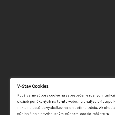
V-Stav Cookies
Používame súbory cookie na zabezpečenie rôznych funkci
služieb ponúkaných na tomto webe, na analýzu prístupu 
nim a na použitie výsledkov na ich optimalizáciu. Ak chcet
súhlasiť iba s nevyhnutnými súbormi cookie, môžete tu