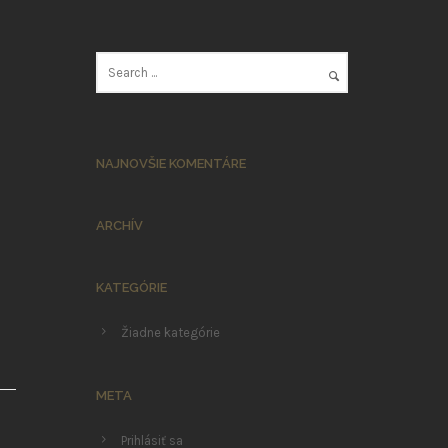
NAJNOVŠIE KOMENTÁRE
ARCHÍV
KATEGÓRIE
Žiadne kategórie
META
Prihlásiť sa