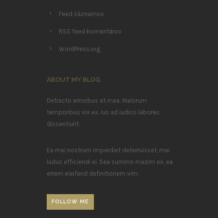
Feed záznamov
RSS feed komentárov
WordPress.org
ABOUT MY BLOG
Detracto erroribus et mea. Malorum
temporibus vix ex. Ius ad iudico labores
dissentiunt.
Ea mei nostrum imperdiet deterruisset, mei
ludus efficiendi ei. Sea summo mazim ex, ea
errem eleifend definitionem vim.
FOLLOW ME