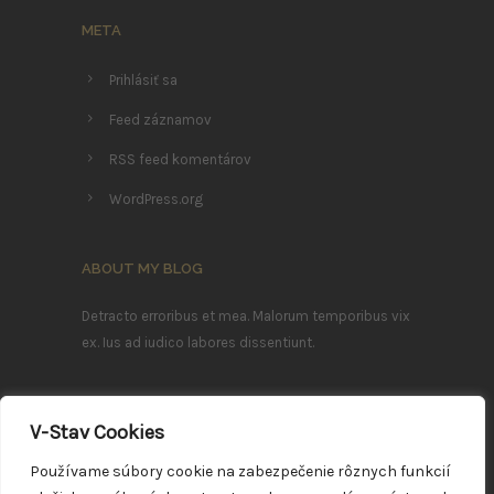
META
Prihlásiť sa
Feed záznamov
RSS feed komentárov
WordPress.org
ABOUT MY BLOG
Detracto erroribus et mea. Malorum temporibus vix
ex. Ius ad iudico labores dissentiunt.
Ea mei nostrum imperdiet deterruisset, mei ludus
efficiendi ei. Sea summo mazim ex, ea errem
V-Stav Cookies
eleifend definitionem vim.
Používame súbory cookie na zabezpečenie rôznych funkcií