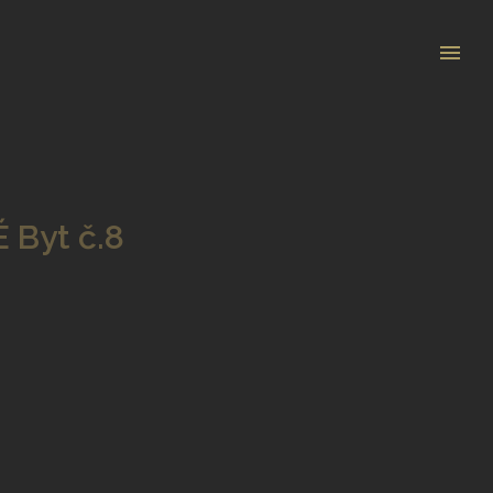
É
Byt č.8